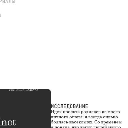
РИАЛЫ
ание задуматься и понять других
l
ИССЛЕДОВАНИЕ
Идея проекта родилась из моего 
личного опыта: я всегда сильно 
боялась насекомых. Со временем 
я поняла, что таких людей много. 